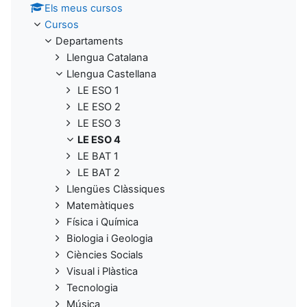
Els meus cursos
Cursos
Departaments
Llengua Catalana
Llengua Castellana
LE ESO 1
LE ESO 2
LE ESO 3
LE ESO 4
LE BAT 1
LE BAT 2
Llengües Clàssiques
Matemàtiques
Física i Química
Biologia i Geologia
Ciències Socials
Visual i Plàstica
Tecnologia
Música