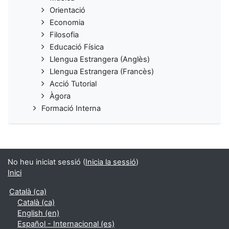
Orientació
Economia
Filosofia
Educació Física
Llengua Estrangera (Anglès)
Llengua Estrangera (Francès)
Acció Tutorial
Àgora
Formació Interna
No heu iniciat sessió (
Inicia la sessió
)
Inici
Català ‎(ca)‎
Català ‎(ca)‎
English ‎(en)‎
Español - Internacional ‎(es)‎