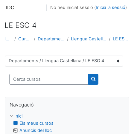
Ves al contingut principal
IDC
No heu iniciat sessió (
Inicia la sessió
)
LE ESO 4
Inici
Cursos
Departaments
Llengua Castellana
LE ESO 4
Categories de cursos
Cerca cursos
Cerca cursos
Omet Navegació
Navegació
Inici
Els meus cursos
Anuncis del lloc