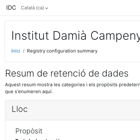
Ves al contingut principal
IDC
Català ‎(ca)‎
Institut Damià Campen
Inici
Registry configuration summary
Resum de retenció de dades
Aquest resum mostra les categories i els propòsits predeterm
que s'enumeren aquí.
Lloc
Propòsit