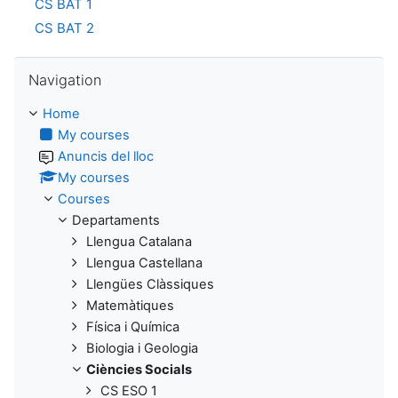
CS BAT 1
CS BAT 2
Skip Navigation
Navigation
Home
My courses
Anuncis del lloc
My courses
Courses
Departaments
Llengua Catalana
Llengua Castellana
Llengües Clàssiques
Matemàtiques
Física i Química
Biologia i Geologia
Ciències Socials
CS ESO 1