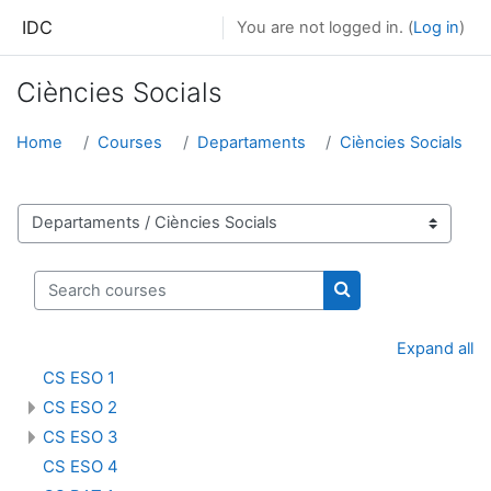
Skip to main content
IDC
You are not logged in. (
Log in
)
Ciències Socials
Home
Courses
Departaments
Ciències Socials
Course categories
Search courses
Search courses
Expand all
CS ESO 1
CS ESO 2
CS ESO 3
CS ESO 4