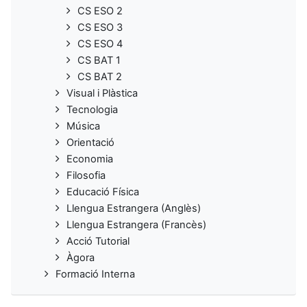
CS ESO 2
CS ESO 3
CS ESO 4
CS BAT 1
CS BAT 2
Visual i Plàstica
Tecnologia
Música
Orientació
Economia
Filosofia
Educació Física
Llengua Estrangera (Anglès)
Llengua Estrangera (Francès)
Acció Tutorial
Àgora
Formació Interna