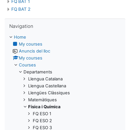
FQ BAT 1
FQ BAT 2
Skip Navigation
Navigation
Home
My courses
Anuncis del lloc
My courses
Courses
Departaments
Llengua Catalana
Llengua Castellana
Llengües Clàssiques
Matemàtiques
Física i Química
FQ ESO 1
FQ ESO 2
FQ ESO 3