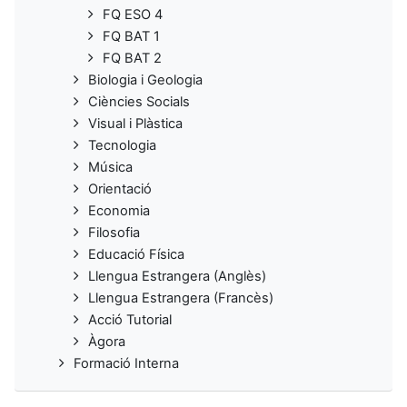
FQ ESO 4
FQ BAT 1
FQ BAT 2
Biologia i Geologia
Ciències Socials
Visual i Plàstica
Tecnologia
Música
Orientació
Economia
Filosofia
Educació Física
Llengua Estrangera (Anglès)
Llengua Estrangera (Francès)
Acció Tutorial
Àgora
Formació Interna