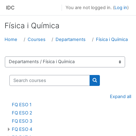
Skip to main content
IDC
You are not logged in. (
Log in
)
Física i Química
Home
Courses
Departaments
Física i Química
Course categories
Search courses
Search courses
Expand all
FQ ESO 1
FQ ESO 2
FQ ESO 3
FQ ESO 4