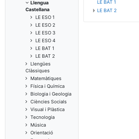
LE BAT 1
Llengua
Castellana
LE BAT 2
LE ESO 1
LE ESO 2
LE ESO 3
LE ESO 4
LE BAT 1
LE BAT 2
Llengües
Clàssiques
Matemàtiques
Física i Química
Biologia i Geologia
Ciències Socials
Visual i Plàstica
Tecnologia
Música
Orientació