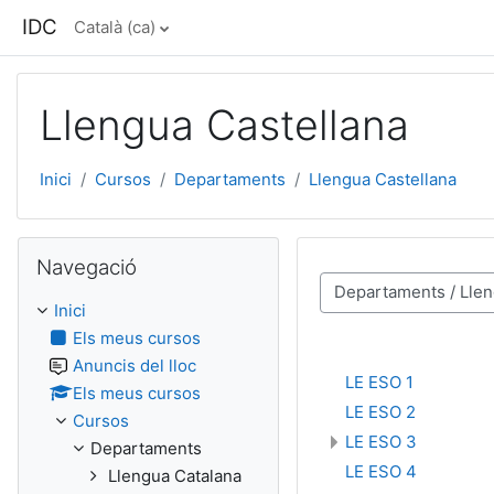
Ves al contingut principal
IDC
Català ‎(ca)‎
Llengua Castellana
Inici
Cursos
Departaments
Llengua Castellana
Omet Navegació
Navegació
Categories de cursos
Inici
Els meus cursos
Anuncis del lloc
LE ESO 1
Els meus cursos
LE ESO 2
Cursos
LE ESO 3
Departaments
LE ESO 4
Llengua Catalana